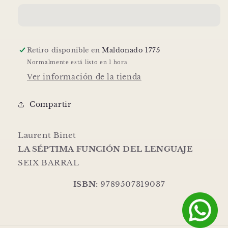
FUNCIÓN
FUNCIÓN
DEL
DEL
LENGUAJE
LENGUAJE
|
|
Retiro disponible en
Laurent
Laurent
Maldonado 1775
Binet
Binet
Normalmente está listo en 1 hora
Ver información de la tienda
Compartir
Laurent Binet
LA SÉPTIMA FUNCIÓN DEL LENGUAJE
SEIX BARRAL
ISBN:
9789507319037