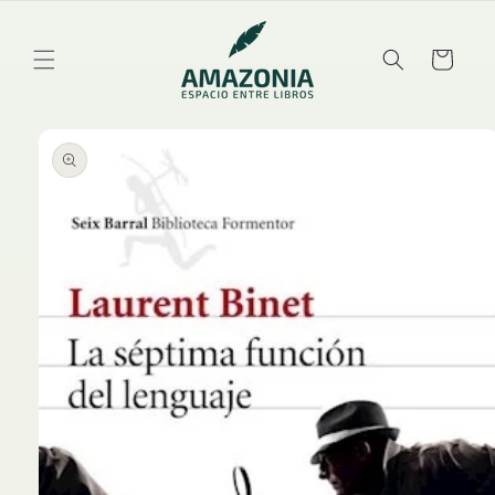
Ir
directamente
al contenido
Carrito
Ir
directamente
a la
información
del producto