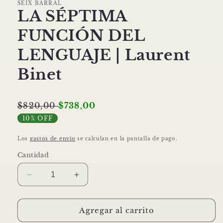
SEIX BARRAL
una
LA SÉPTIMA
ventana
modal
FUNCIÓN DEL
LENGUAJE | Laurent
Binet
$820,00
$738,00
10% OFF
Los
gastos de envío
se calculan en la pantalla de pago.
Cantidad
Reducir
Aumentar
cantidad
cantidad
para
para
LA
LA
Agregar al carrito
SÉPTIMA
SÉPTIMA